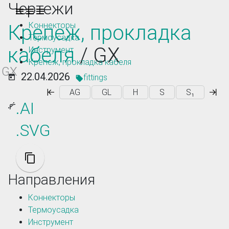
Чертежи
Toggle navigation
Коннекторы
Крепеж, прокладка
Термоусадка
кабеля
/ GX
Инструмент
Крепеж, прокладка кабеля
GX
22.04.2026
fittings
AG
GL
H
S
S₁
.AI
.SVG
Направления
Коннекторы
Термоусадка
Инструмент