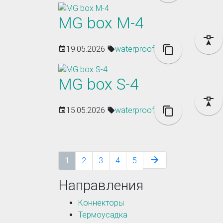
MG box M-4
19.05.2026
waterproof
MG box S-4
15.05.2026
waterproof
1
2
3
4
5
Направления
Коннекторы
Термоусадка