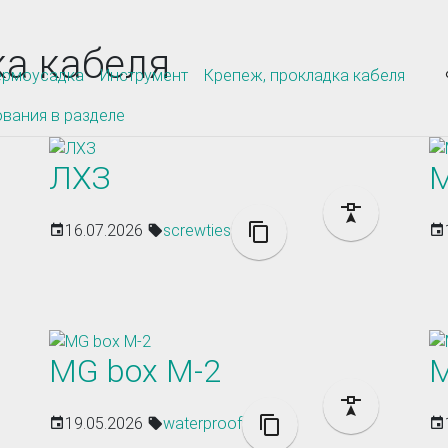
ка кабеля
ермоусадка
Инструмент
Крепеж, прокладка кабеля
ования в разделе
ЛХЗ
M
16.07.2026
screwties
MG box M-2
M
19.05.2026
waterproof