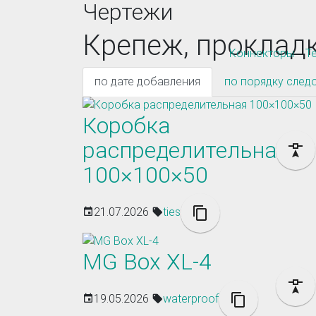
Чертежи
Крепеж, проклад
Коннекторы
Т
по дате добавления
по порядку след
Коробка
распределительная
100×100×50
21.07.2026
ties
MG Box XL-4
19.05.2026
waterproof