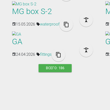
MG box S-2
M
15.05.2026
waterproof
GA
24.04.2026
fittings
ВСЕГО: 186