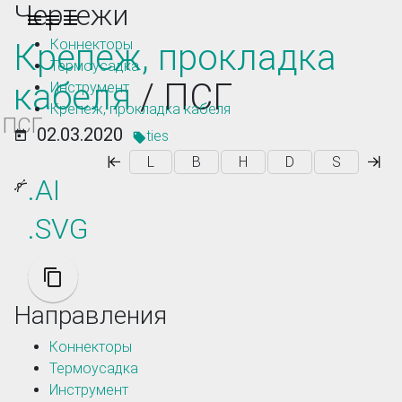
Чертежи
Toggle navigation
Коннекторы
Крепеж, прокладка
Термоусадка
кабеля
/ ПСГ
Инструмент
Крепеж, прокладка кабеля
ПСГ
02.03.2020
ties
L
B
H
D
S
.AI
.SVG
Направления
Коннекторы
Термоусадка
Инструмент