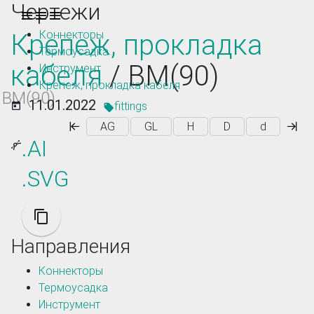
Чертежи
Toggle navigation
Коннекторы
Крепеж, прокладка
Термоусадка
кабеля
/ ВМ(90)
Инструмент
Крепеж, прокладка кабеля
ВМ(90)
11.01.2022
fittings
AG
GL
H
D
d
.AI
.SVG
Направления
Коннекторы
Термоусадка
Инструмент