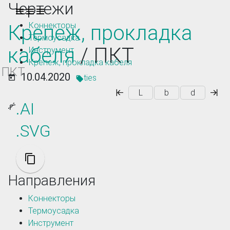
Чертежи
Toggle navigation
Коннекторы
Крепеж, прокладка
Термоусадка
кабеля
/ ПКТ
Инструмент
Крепеж, прокладка кабеля
ПКТ
10.04.2020
ties
L
b
d
.AI
.SVG
Направления
Коннекторы
Термоусадка
Инструмент