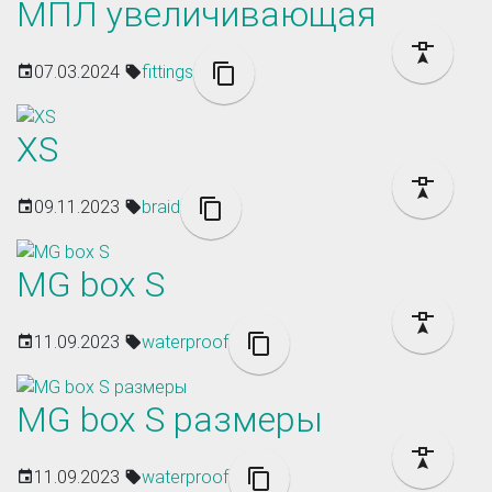
МПЛ увеличивающая
07.03.2024
fittings
XS
09.11.2023
braid
MG box S
11.09.2023
waterproof
MG box S размеры
11.09.2023
waterproof