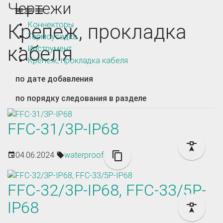
Чертежи
Toggle navigation
Коннекторы
Крепеж, прокладка
Термоусадка
кабеля
Инструмент
Крепеж, прокладка кабеля
по дате добавления
по порядку следования в разделе
FFC-31/3P-IP68
04.06.2024
waterproof
FFC-32/3P-IP68, FFC-33/5P-
IP68