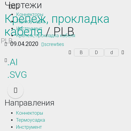
Чертежи
Toggle navigation
Коннекторы
Крепеж, прокладка
Термоусадка
кабеля
/ PLB
Инструмент
Крепеж, прокладка кабеля
PLB
09.04.2020
screwties
B
D
d
.AI
.SVG
Направления
Коннекторы
Термоусадка
Инструмент