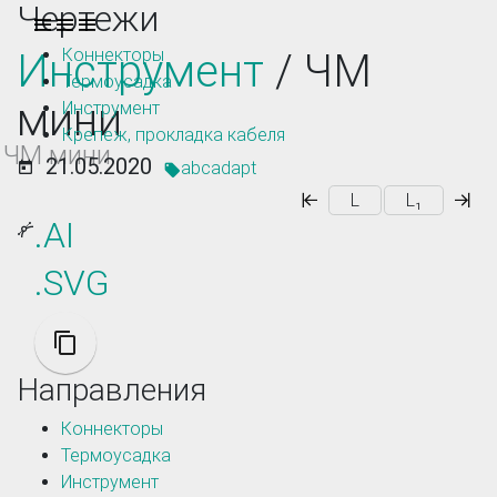
Чертежи
Toggle navigation
Коннекторы
Инструмент
/ ЧМ
Термоусадка
мини
Инструмент
Крепеж, прокладка кабеля
ЧМ мини
21.05.2020
abcadapt
L
L₁
.AI
.SVG
Направления
Коннекторы
Термоусадка
Инструмент